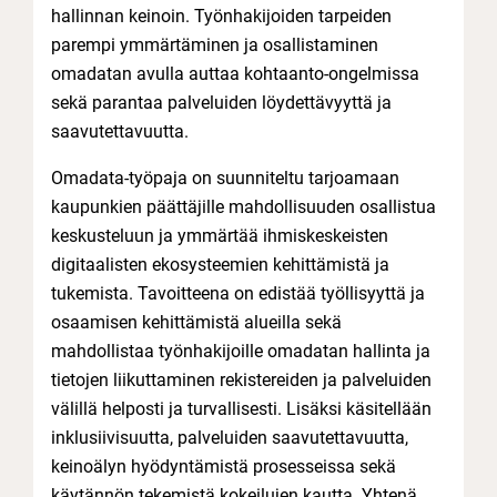
hallinnan keinoin. Työnhakijoiden tarpeiden
parempi ymmärtäminen ja osallistaminen
omadatan avulla auttaa kohtaanto-ongelmissa
sekä parantaa palveluiden löydettävyyttä ja
saavutettavuutta.
Omadata-työpaja on suunniteltu tarjoamaan
kaupunkien päättäjille mahdollisuuden osallistua
keskusteluun ja ymmärtää ihmiskeskeisten
digitaalisten ekosysteemien kehittämistä ja
tukemista. Tavoitteena on edistää työllisyyttä ja
osaamisen kehittämistä alueilla sekä
mahdollistaa työnhakijoille omadatan hallinta ja
tietojen liikuttaminen rekistereiden ja palveluiden
välillä helposti ja turvallisesti. Lisäksi käsitellään
inklusiivisuutta, palveluiden saavutettavuutta,
keinoälyn hyödyntämistä prosesseissa sekä
käytännön tekemistä kokeilujen kautta. Yhtenä