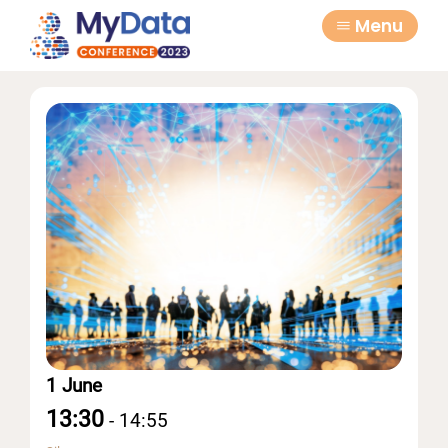
Skip
Skip
Menu
to
to
primary
main
navigation
content
1 June
13:30
-
14:55